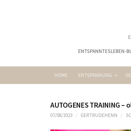
Springe
zum
Inhalt
E
ENTSPANNTESLEBEN-B
HOME
ENTSPANNUNG
G
AUTOGENES TRAINING – ol
07/08/2023
/
GERTRUDEHENN
/
S