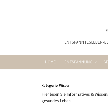
Springe
zum
Inhalt
E
ENTSPANNTESLEBEN-B
HOME
ENTSPANNUNG
G
Kategorie:
Wissen
Hier lesen Sie Informatives & Wisse
gesundes Leben