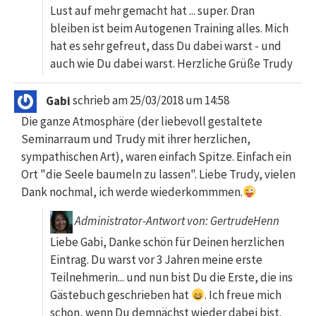
Lust auf mehr gemacht hat ... super. Dran
bleiben ist beim Autogenen Training alles. Mich
hat es sehr gefreut, dass Du dabei warst - und
auch wie Du dabei warst. Herzliche Grüße Trudy
Gabi
schrieb am
25/03/2018
um
14:58
Die ganze Atmosphäre (der liebevoll gestaltete
Seminarraum und Trudy mit ihrer herzlichen,
sympathischen Art), waren einfach Spitze. Einfach ein
Ort "die Seele baumeln zu lassen". Liebe Trudy, vielen
Dank nochmal, ich werde wiederkommmen.
Administrator-Antwort von: GertrudeHenn
Liebe Gabi, Danke schön für Deinen herzlichen
Eintrag. Du warst vor 3 Jahren meine erste
Teilnehmerin... und nun bist Du die Erste, die ins
Gästebuch geschrieben hat
. Ich freue mich
schon, wenn Du demnächst wieder dabei bist.