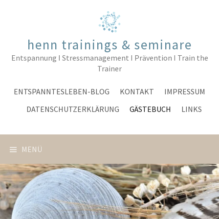
Springe
zum
Inhalt
henn trainings & seminare
Entspannung I Stressmanagement I Prävention I Train the
Trainer
ENTSPANNTESLEBEN-BLOG
KONTAKT
IMPRESSUM
DATENSCHUTZERKLÄRUNG
GÄSTEBUCH
LINKS
MENÜ