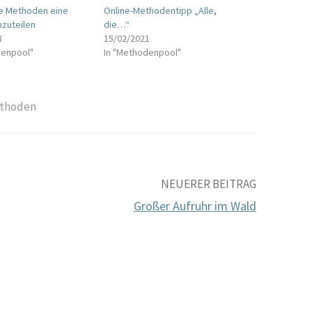
ve Methoden eine
Online-Methodentipp „Alle,
zuteilen
die…“
8
15/02/2021
denpool"
In "Methodenpool"
ethoden
NEUERER BEITRAG
Großer Aufruhr im Wald