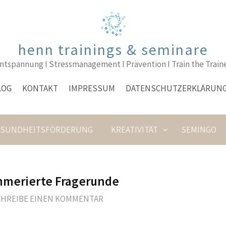
henn trainings & seminare
ntspannung I Stressmanagement I Prävention I Train the Train
LOG
KONTAKT
IMPRESSUM
DATENSCHUTZERKLÄRUN
ESUNDHEITSFÖRDERUNG
KREATIVITÄT
SEMINGO
mmerierte Fragerunde
CHREIBE EINEN KOMMENTAR