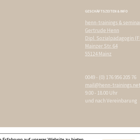
GESCHÄFTSZEITEN & INFO
henn-trainings & semina
Gertrude Henn
Dipl. Sozialpädagogin (
Mainzer Str. 64
55124 Mainz
0049 - (0) 176 956 205 76
mail@henn-trainings.ne
9.00 - 18.00 Uhr
und nach Vereinbarung
en-Blog
Kontakt
Impressum
Datenschutzerklärung
Gäs
 Erfahrung auf unserer Website zu bieten.