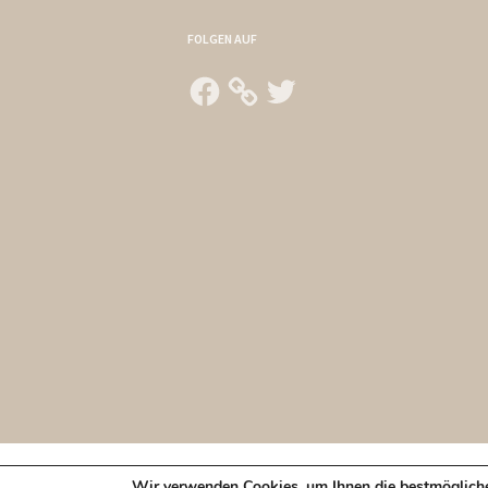
FOLGEN AUF
Facebook
Twitter
EntspanntesLeb
Wir verwenden Cookies, um Ihnen die bestmögliche