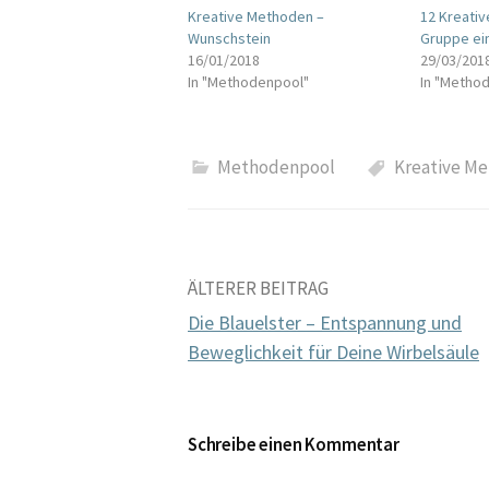
Kreative Methoden –
12 Kreati
Wunschstein
Gruppe ein
16/01/2018
29/03/201
In "Methodenpool"
In "Metho
Methodenpool
Kreative M
Beitrags-
ÄLTERER BEITRAG
Die Blauelster – Entspannung und
Navigation
Beweglichkeit für Deine Wirbelsäule
Schreibe einen Kommentar