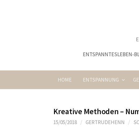
Springe
zum
Inhalt
E
ENTSPANNTESLEBEN-B
HOME
ENTSPANNUNG
G
Kreative Methoden – Nu
15/05/2018
/
GERTRUDEHENN
/
S