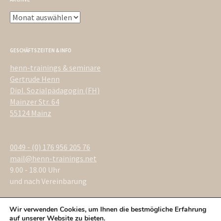
Archive
GESCHÄFTSZEITEN & INFO
henn-trainings & seminare
Gertrude Henn
Dipl. Sozialpädagogin (FH)
Mainzer Str. 64
55124 Mainz
0049 - (0) 176 956 205 76
mail@henn-trainings.net
9.00 - 18.00 Uhr
und nach Vereinbarung
Wir verwenden Cookies, um Ihnen die bestmögliche Erfahrung
auf unserer Website zu bieten.