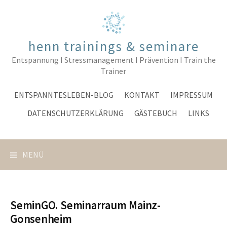
Springe
zum
Inhalt
henn trainings & seminare
Entspannung I Stressmanagement I Prävention I Train the
Trainer
ENTSPANNTESLEBEN-BLOG
KONTAKT
IMPRESSUM
DATENSCHUTZERKLÄRUNG
GÄSTEBUCH
LINKS
MENÜ
SeminGO. Seminarraum Mainz-
Gonsenheim